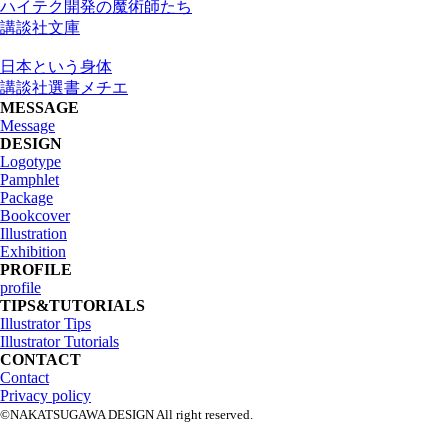
ハイテク開発の魔術師たち
講談社文庫
日本という身体
講談社選書メチエ
MESSAGE
Message
DESIGN
Logotype
Pamphlet
Package
Bookcover
Illustration
Exhibition
PROFILE
profile
TIPS&TUTORIALS
Illustrator Tips
Illustrator Tutorials
CONTACT
Contact
Privacy policy
©NAKATSUGAWA DESIGN All right reserved.