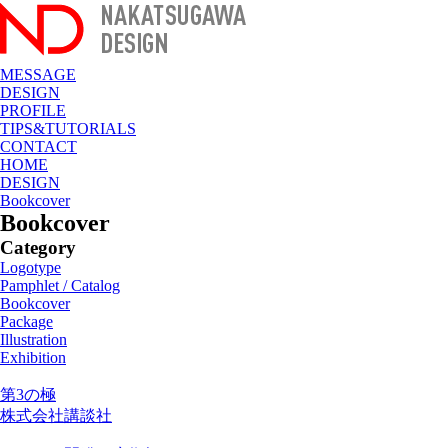
MESSAGE
DESIGN
PROFILE
TIPS&TUTORIALS
CONTACT
HOME
DESIGN
Bookcover
Bookcover
Category
Logotype
Pamphlet / Catalog
Bookcover
Package
Illustration
Exhibition
第3の極
株式会社講談社